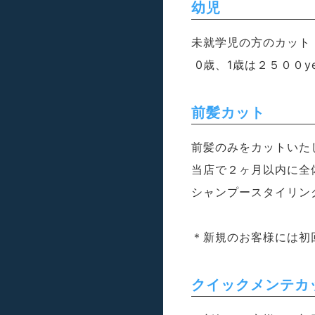
幼児
未就学児の方のカット
0歳、1歳は２５００y
前髪カット
前髪のみをカットいた
当店で２ヶ月以内に全
シャンプースタイリン
＊新規のお客様には初
クイックメンテカ