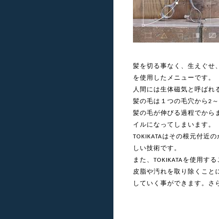
髪を切る事なく、生えぐせ
です。
を使用したメニュー
人間には生体磁気と呼ばれ
髪の毛は１つの毛穴から
～
2
髪の毛が伸びる過程でから
イルになってしまいます。
はその根元付近の
TOKIKATA
しい技術です。
また、
を使用する
TOKIKATA
皮脂や汚れを取り除くことに
していく事ができます。さ