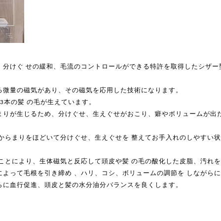
、分けぐ せの緩和、毛流のコントロールができる特許を取得したシザー
る微量の磁気があり、その磁気を応用した技術になります。
本の髪 の毛が生えています。
3
まりが生じるため、分けぐせ、生えぐせがおこり、癖やボリュームが出
からまりをほどいて分けぐせ、生えぐせを 整えてお手入れのしやすい状
ことにより、生体磁気と反応して頭皮や髪 の毛の酸化した皮脂、汚れを
よって毛根を引き締め 、ハリ、コシ、ボリュームの調節を しながらに
らに血行促進、頭皮と髪の水分油分バランスを良くします。