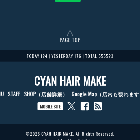
PAGE TOP
TODAY 124 | YESTERDAY 176 | TOTAL 555523
CYAN HAIR MAKE
NU
STAFF
SHOP（店舗詳細）
Google Map（店内も観れま
MOBILE SITE
©2026
CYAN HAIR MAKE
. All Rights Reserved.